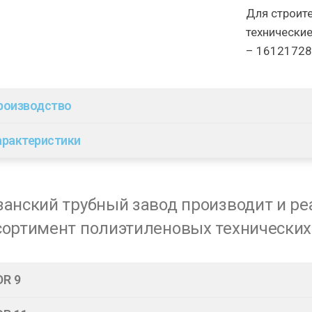
Для строит
технические
– 16121728
роизводство
арактеристики
занский трубный завод производит и р
сортимент полиэтиленовых технических 
DR 9