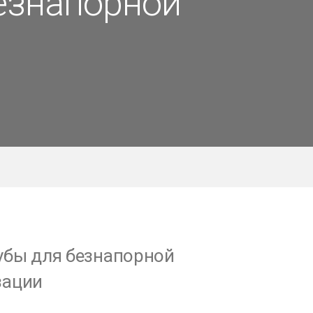
езнапорной
убы для безнапорной
зации