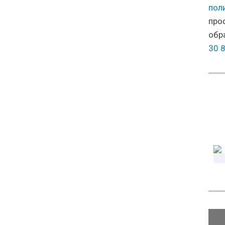
пол
про
обр
30 