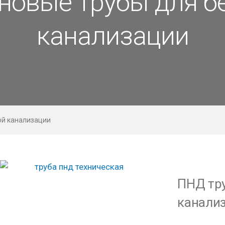
новые трубы для б
канализации
ой канализации
ПНД тр
канали