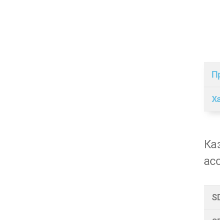
П
Х
Ка
ас
S