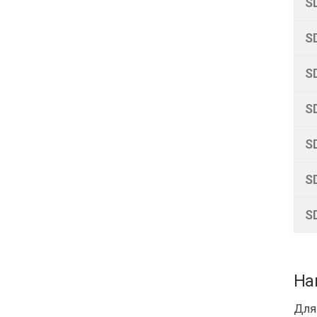
S
S
S
S
S
S
S
На
Для