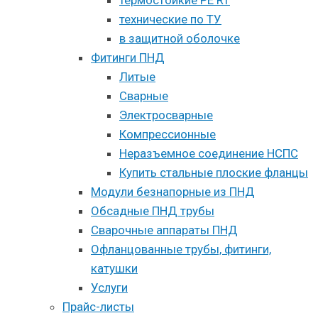
технические по ТУ
в защитной оболочке
Фитинги ПНД
Литые
Сварные
Электросварные
Компрессионные
Неразъемное соединение НСПС
Купить стальные плоские фланцы
Модули безнапорные из ПНД
Обсадные ПНД трубы
Сварочные аппараты ПНД
Офланцованные трубы, фитинги,
катушки
Услуги
Прайс-листы