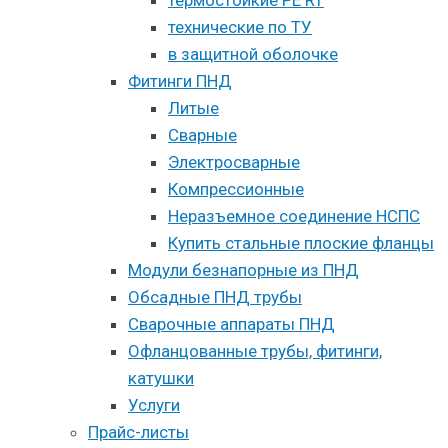
технические по ТУ
в защитной оболочке
Фитинги ПНД
Литые
Сварные
Электросварные
Компрессионные
Неразъемное соединение НСПС
Купить стальные плоские фланцы
Модули безнапорные из ПНД
Обсадные ПНД трубы
Сварочные аппараты ПНД
Офланцованные трубы, фитинги,
катушки
Услуги
Прайс-листы