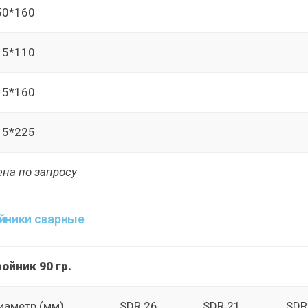
50*160
15*110
15*160
15*225
на по запросу
йники сварные
ойник 90 гр.
иаметр (мм)
SDR 26
SDR 21
SDR