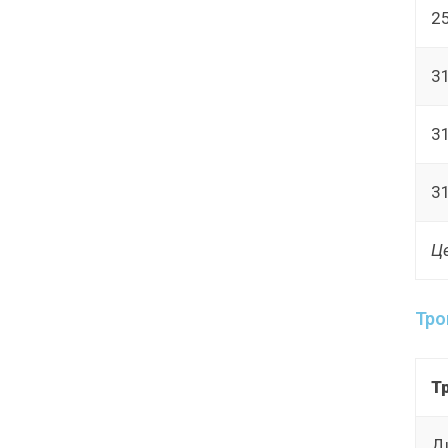
2
3
3
3
Це
Тро
Тр
Д