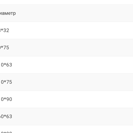
иаметр
3*32
0*75
10*63
10*75
10*90
60*63