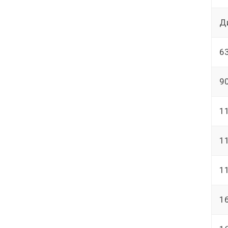
Д
6
9
1
1
1
1