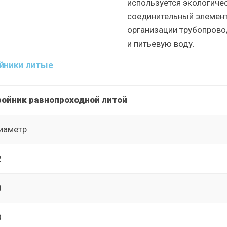
используется экологиче
соединительный элемент
организации трубопровод
и питьевую воду.
йники литые
ройник равнопроходной литой
иаметр
2
0
3