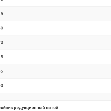
25
50
80
15
55
00
ройник редукционный литой