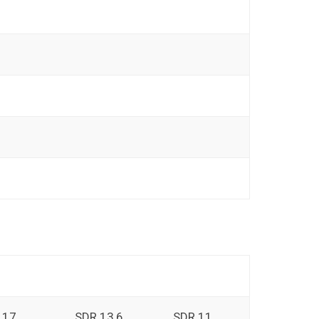
 17
SDR 13,6
SDR 11