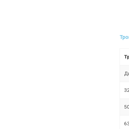
Тро
Т
Д
3
5
6