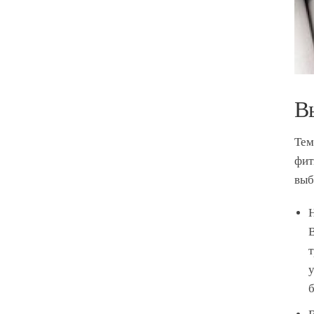
В
Тем
фит
вы
Н
В
т
у
б