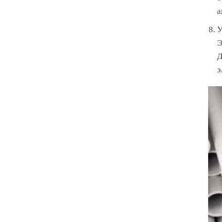
а
У
Э
Д
э