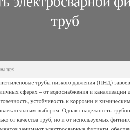
ть электросварной фи
труб
пнд труб
лиэтиленовые трубы низкого давления (ПНД) завое
личных сферах – от водоснабжения и канализации д
говечность, устойчивость к коррозии и химически
ивлекательным выбором. Однако надежность трубоп
ько от качества труб, но и от используемых фитин
ементов занимают электросварные фитинги, обеспе