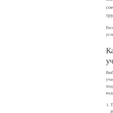
сое
тр
Рас
усл
К
у
Выб
уча
под
вод
Т
Н