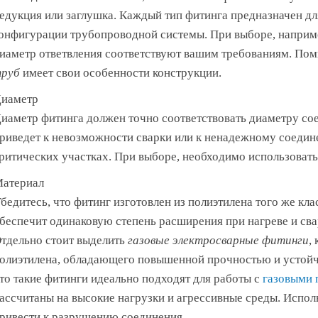
едукция или заглушка. Каждый тип фитинга предназначен дл
онфигурации трубопроводной системы. При выборе, например
иаметр ответвления соответствуют вашим требованиям. Пом
руб
имеет свои особенности конструкции.
иаметр
иаметр фитинга должен точно соответствовать диаметру со
риведет к невозможности сварки или к ненадежному соедин
ритических участках. При выборе, необходимо использовать
атериал
бедитесь, что фитинг изготовлен из полиэтилена того же клас
беспечит одинаковую степень расширения при нагреве и сва
тдельно стоит выделить
газовые электросварные фитинги
,
олиэтилена, обладающего повышенной прочностью и устойчи
то такие фитинги идеально подходят для работы с
газовыми 
ассчитаны на высокие нагрузки и агрессивные среды. Испо
ривести к разрушению соединения.