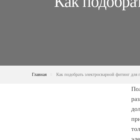
Как подобра
Главная
Как подобрать электросварной фитинг для 
По
раз
дол
пр
тол
эл