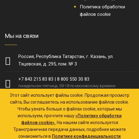
Политика обработки
файлов cookie
Мы на связи
Россия, Республика Татарстан, г. Казань, ул.
Тэцевская, д. 295, пом. № 3
+7 843 215 83 83
|
8 800 550 30 83
понедельник-пятница, 09-18 по московскому времени
Этот сайт использует файлы cookie. Продолжая просмотр
zakaz@ktz-zavod.ru
сайта, Вы соглашаетесь на использование файлов cookie.
ответим в течение 30 минут
Чтобы узнать больше о файлах cookie, которые мы
используем, прочтите нашу
«Политику обработки
файлов cookie».
На нашем сайте используется
Трансграничная передача данных, подробнее можете
ознакомиться в
Политике конфиденциальности