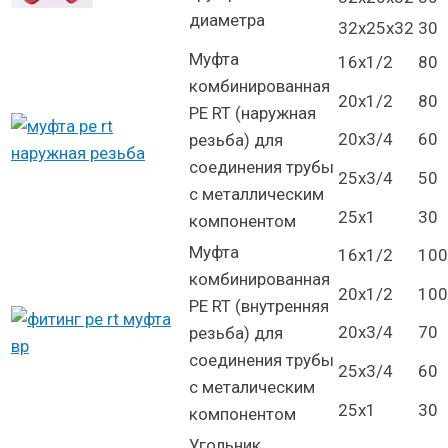
диаметра
32х25х32
30
Муфта
16х1/2
80
комбинированная
20х1/2
80
PE RT (наружная
20х3/4
60
резьба) для
соединения трубы
25х3/4
50
с металлическим
25х1
30
компонентом
Муфта
16х1/2
100
комбинированная
20х1/2
100
PE RT (внутренняя
20х3/4
70
резьба) для
соединения трубы
25х3/4
60
с металическим
25х1
30
компонентом
Угольник