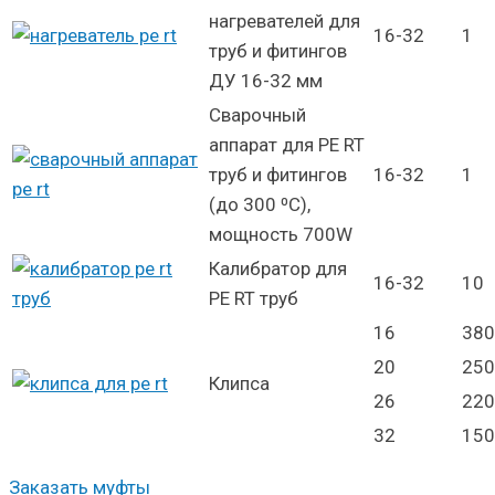
нагревателей для
16-32
1
труб и фитингов
ДУ 16-32 мм
Сварочный
аппарат для PE RT
труб и фитингов
16-32
1
(до 300 ⁰С),
мощность 700W
Калибратор для
16-32
10
PE RT труб
16
380
20
250
Клипса
26
220
32
150
Заказать муфты