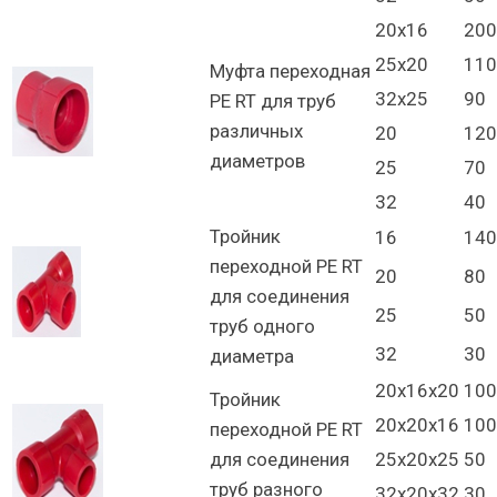
20х16
200
25х20
110
Муфта переходная
32х25
90
PE RT для труб
различных
20
120
диаметров
25
70
32
40
Тройник
16
140
переходной PE RT
20
80
для соединения
25
50
труб одного
32
30
диаметра
20х16х20
100
Тройник
20х20х16
100
переходной PE RT
для соединения
25х20х25
50
труб разного
32х20х32
30