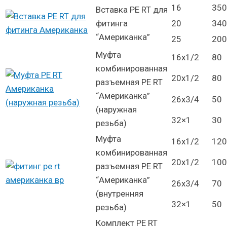
16
350
Вставка PE RT для
фитинга
20
340
“Американка”
25
200
Муфта
16х1/2
80
комбинированная
20х1/2
80
разъемная PE RT
“Американка”
26х3/4
50
(наружная
32×1
30
резьба)
Муфта
16х1/2
120
комбинированная
20х1/2
100
разъемная PE RT
“Американка”
26х3/4
70
(внутренняя
32×1
50
резьба)
Комплект PE RT