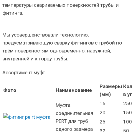
температуры свариваемых поверхностей трубы и
фитинга.
Мы усовершенствовали технологию,
предусматривающую сварку фитингов с трубой по
трём поверхностям одновременно: наружной,
внутренней и к торцу трубы.
Ассортимент муфт
Размеры
Ко
Фото
Наименование
(мм)
в у
16
250
Муфта
20
150
соединительная
PERT для труб
25
100
одного размера
32
50