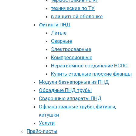
технические по ТУ
в защитной оболочке
Фитинги ПНД
Литые
Сварные
Электросварные
Компрессионные
Неразъемное соединение НСПС
Купить стальные плоские фланцы
Модули безнапорные из ПНД
Обсадные ПНД трубы
Сварочные аппараты ПНД
Офланцованные трубы, фитинги,
катушки
Услуги
Прайс-листы