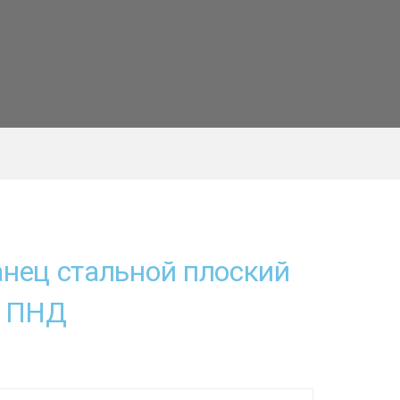
нец стальной плоский
д ПНД