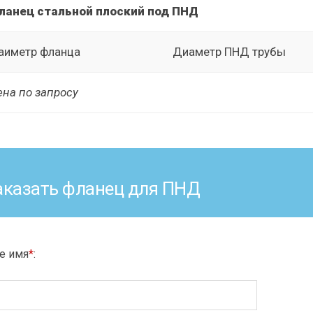
ланец стальной плоский под ПНД
аиметр фланца
Диаметр ПНД трубы
на по запросу
аказать фланец для ПНД
е имя
*
: