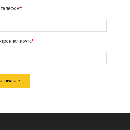
 телефон
*
:
тронная почта
*
: