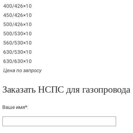
400/426×10
450/426×10
500/426×10
500/530×10
560/530×10
630/530×10
630/630×10
Цена по запросу
Заказать НСПС для газопровода
Ваше имя
*
: