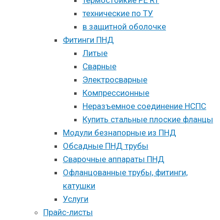
технические по ТУ
в защитной оболочке
Фитинги ПНД
Литые
Сварные
Электросварные
Компрессионные
Неразъемное соединение НСПС
Купить стальные плоские фланцы
Модули безнапорные из ПНД
Обсадные ПНД трубы
Сварочные аппараты ПНД
Офланцованные трубы, фитинги,
катушки
Услуги
Прайс-листы